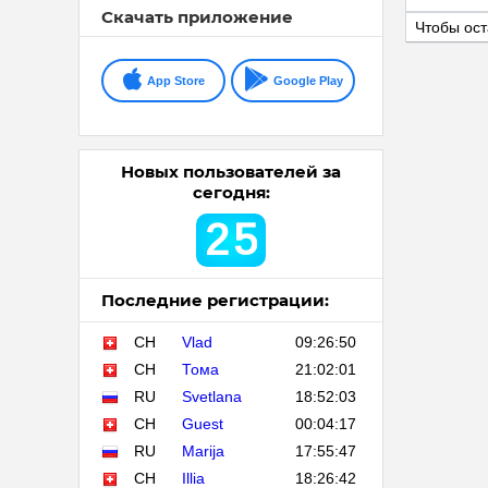
Скачать приложение
Чтобы ост
App Store
Google Play
Новых пользователей за
сегодня:
2
5
Последние регистрации:
CH
Vlad
09:26:50
CH
Тома
21:02:01
RU
Svetlana
18:52:03
CH
Guest
00:04:17
RU
Marija
17:55:47
CH
Illia
18:26:42