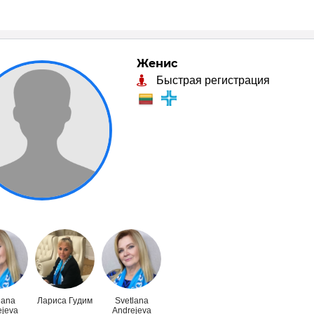
Женис
Быстрая регистрация
lana
Лариса Гудим
Svetlana
ejeva
Andrejeva