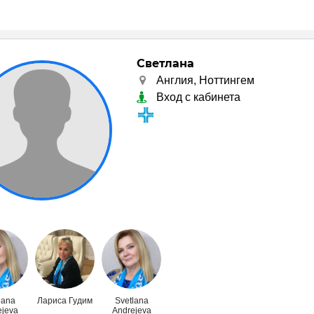
Светлана
Англия, Ноттингем
Вход с кабинета
lana
Лариса Гудим
Svetlana
ejeva
Andrejeva