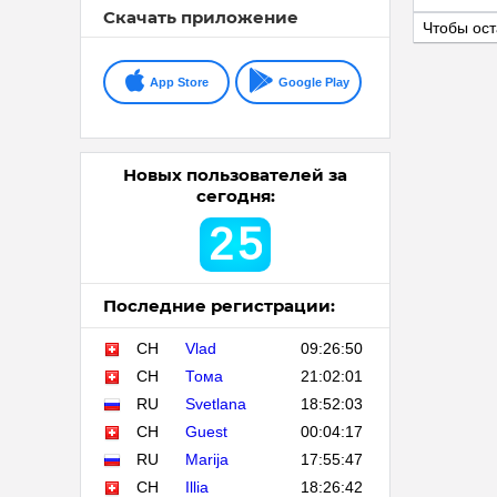
Скачать приложение
Чтобы ост
App Store
Google Play
Новых пользователей за
сегодня:
2
5
Последние регистрации:
CH
Vlad
09:26:50
CH
Тома
21:02:01
RU
Svetlana
18:52:03
CH
Guest
00:04:17
RU
Marija
17:55:47
CH
Illia
18:26:42