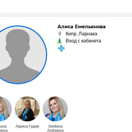
Алиса Емельянова
Кипр, Ларнака
Вход с кабинета
lana
Лариса Гудим
Svetlana
ejeva
Andrejeva