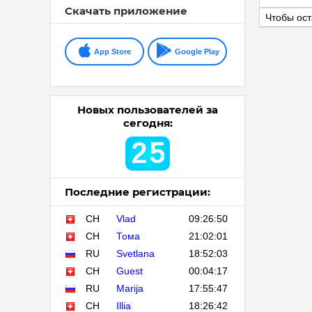
Скачать приложение
Чтобы ост
App Store
Google Play
Новых пользователей за
сегодня:
2
5
Последние регистрации:
CH
Vlad
09:26:50
CH
Тома
21:02:01
RU
Svetlana
18:52:03
CH
Guest
00:04:17
RU
Marija
17:55:47
CH
Illia
18:26:42