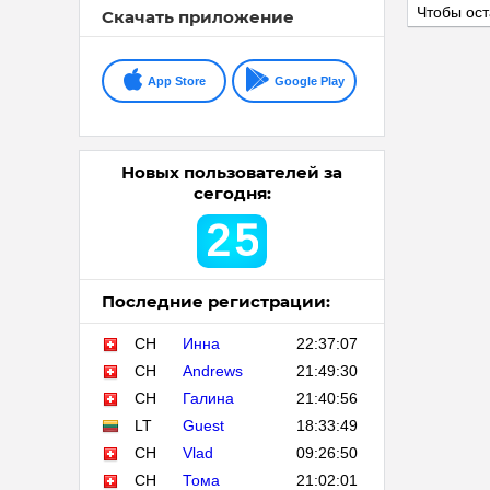
Чтобы ост
Скачать приложение
App Store
Google Play
Новых пользователей за
сегодня:
2
5
Последние регистрации:
CH
Инна
22:37:07
CH
Andrews
21:49:30
CH
Галина
21:40:56
LT
Guest
18:33:49
CH
Vlad
09:26:50
CH
Тома
21:02:01