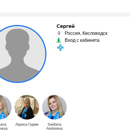
Сергей
Россия, Кисловодск
Вход с кабинета
lana
Лариса Гудим
Svetlana
ejeva
Andrejeva