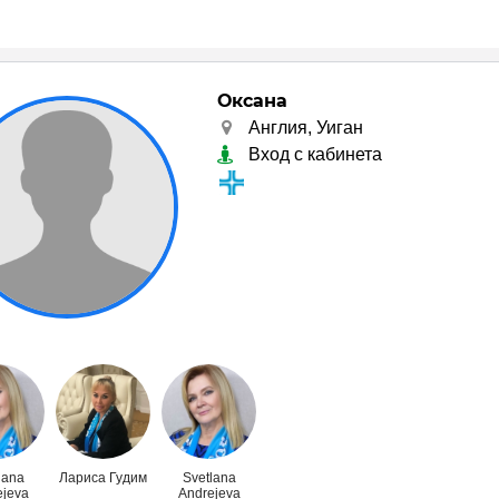
Оксана
Англия, Уиган
Вход с кабинета
lana
Лариса Гудим
Svetlana
ejeva
Andrejeva