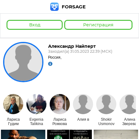
FORSAGE
Вход
Регистрация
Александр Найперт
Заходил(а) 31.05.2023 22:39 (МСК)
Россия,
Лариса
Evgenia
Лариса
Алия в
Shokir
Алина
Гудим
Talikina
Рожкова
Usmonov
Зверева