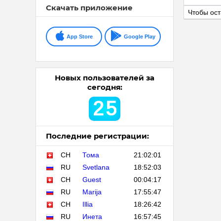
Скачать приложение
Чтобы ост
App Store
Google Play
Новых пользователей за
сегодня:
2
5
Последние регистрации:
CH
Тома
21:02:01
RU
Svetlana
18:52:03
CH
Guest
00:04:17
RU
Marija
17:55:47
CH
Illia
18:26:42
RU
Инета
16:57:45