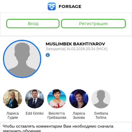
FORSAGE
Вход
Регистрация
MUSLIMBEK BAKHTIYAROV
Заходил(а) 14.02.2026 20:34 (МСК)
Лариса
Edd Grinko
Виолетта
Лариса
Svetlana
Гудим
Грибашова
Зыкова
Torlina
Чтобы оставлять комментарии Вам необходимо сначала
закончить обучение