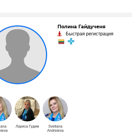
Полина Гайдученя
Быстрая регистрация
lana
Лариса Гудим
Svetlana
ejeva
Andrejeva